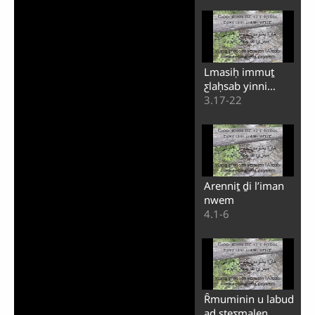
Lmasiḥ immuṯ
ƹlaḥsab yinni
iƹeṣṣan
3.17-22
Arenniṯ ḏi lʼiman
nwem
4.1-6
Ȓmuminin u labud
aḏ steƹmalen