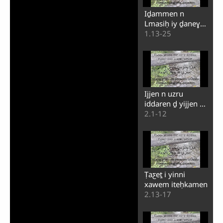
Iḏammen n
Lmasiḥ iy ḏaneɣ
isenjamen zi
1.13-25
ddunect-a
Ijjen n uzru
iddaren ḏ yijjen n
ccaƹb amqeddes
2.1-12
Ṭaƹeṯ i yinni
xawem iteḥkamen
2.13-17