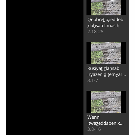
Qebbȓeṯ aƹeddeb
ƹlaḥsab Lmasiḥ
2.18-25
Ȓuṣiyaṯ ƹlaḥsab
iryazen ḏ ṯemɣarin
nsen
3.1-7
Wenni
itwaƹeddaben x
ssabab n ȓḥaqq ig
3.8-16
itegg