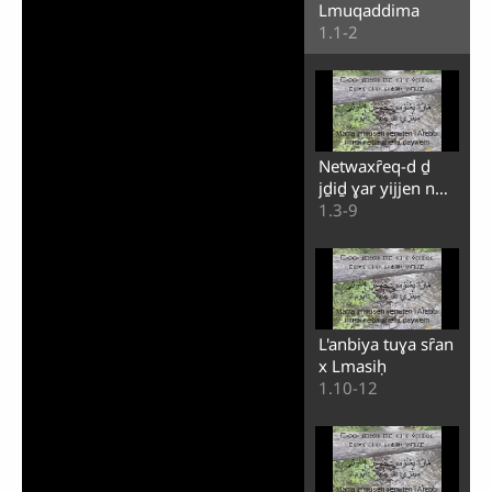
Lmuqaddima
1.1-2
Netwaxȓeq-d ḏ
jḏiḏ ɣar yijjen n
lʼamal iddaren
1.3-9
L'anbiya tuɣa sȓan
x Lmasiḥ
1.10-12