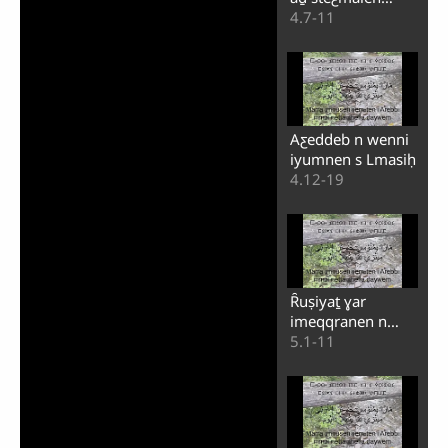
lqudraṯ nsen
4.7-11
Aƹeddeb n wenni
iyumnen s Lmasiḥ
4.12-19
Ȓuṣiyaṯ ɣar
imeqqranen n
ṯjumaƹ n
5.1-11
ȓmuminin