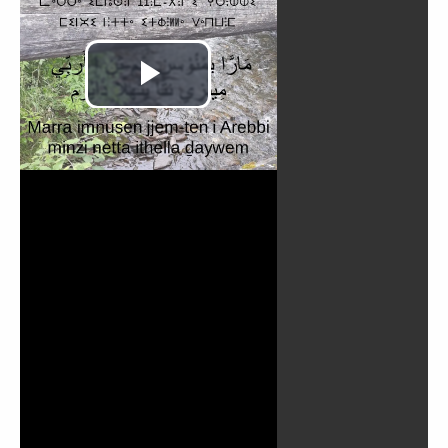
Lire
la
vidéo