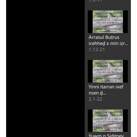
Arrasul Buṭrus
icehheḏ x min iẓra
s ṯiṭṭawin nnes
1.12-21
Yinni itarran ixef
nsen ḏ
imseȓmaḏen
2.1-22
Yuwm n Siḏiṯneɣ