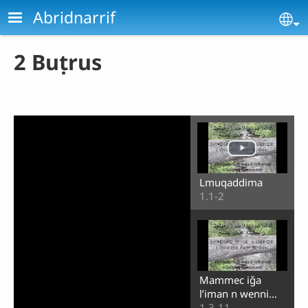
Aller au contenu principal
Abridnarrif
Se
2 Buṭrus
Lmuqaddima
1.1-2
Mammec iǧa
lʼiman n wenni
iḏeffaren Arebbi?
1.3-11