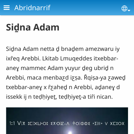
Aller au contenu principal
Abridnarrif
Se
Siḏna Adam
Siḏna Adam netta ḏ bnaḏem amezwaru iy
ixȓeq Arebbi. Lkitab Lmuqeddes itxebbar-
aneɣ mammec Adam yuyur ḏeg ubriḏ n
Arebbi, maca menbaƹd iƹṣa. Ȓqiṣa-ya ƹaweḏ
txebbar-aneɣ x ȓƹaheḏ n Arebbi, aḏaneɣ d
issekk ij n teḍḥiyeṯ, teḍḥiyeṯ-a tiȓi nican.