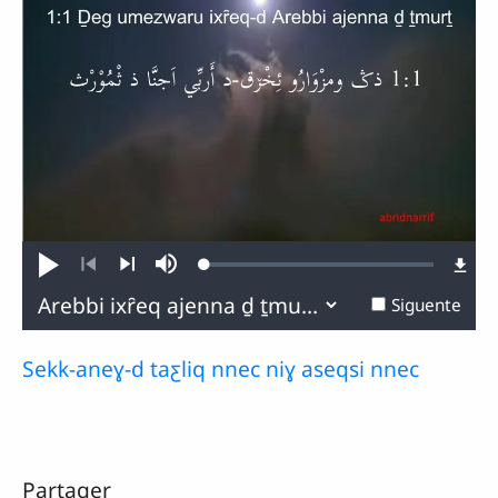
Loaded
:
Ṣenneṯ
Sourdine
0.47%
Atras
Siguente
Siguente
Sekk-aneɣ-d taƹliq nnec niɣ aseqsi nnec
Partager