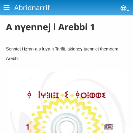
Aller au contenu principal
Abridnarrif
Se
A nɣennej i Arebbi 1
Ṣennṭeṯ i izran-a s luɣa n Tarifit, akiḏneɣ tɣennjeṯ tḥemḏem
Arebbi: