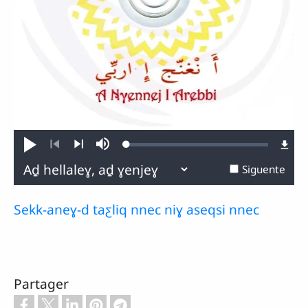
Loaded
:
Ṣenneṯ
Sourdine
0.66%
Atras
Siguente
Siguente
Sekk-aneɣ-d taƹliq nnec niɣ aseqsi nnec
Partager