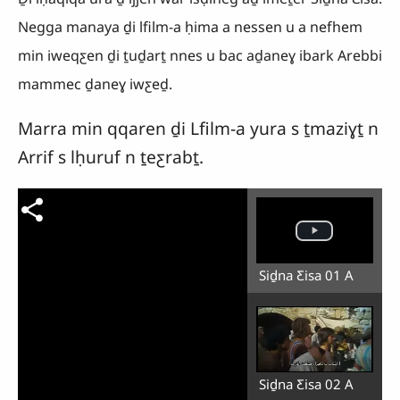
Negga manaya ḏi lfilm-a ḥima a nessen u a nefhem
min iweqƹen ḏi ṯuḏarṯ nnes u bac aḏaneɣ ibark Arebbi
mammec ḏaneɣ iwƹeḏ.
Marra min qqaren ḏi Lfilm-a yura s ṯmaziɣṯ n
Arrif s lḥuruf n ṯeƹrabṯ.
Siḏna Ƹisa 01 A
Siḏna Ƹisa 02 A