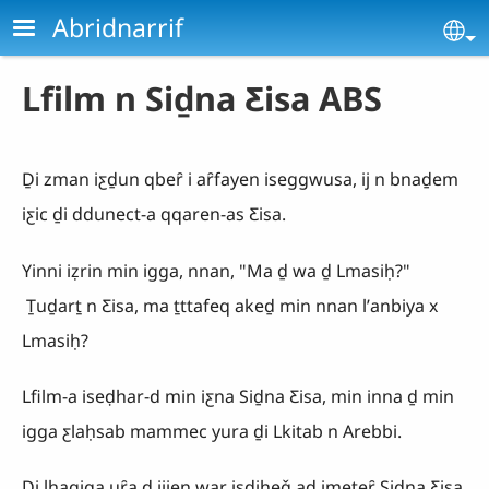
Aller au contenu principal
Abridnarrif
Se
Lfilm n Siḏna Ƹisa ABS
Ḏi zman iƹḏun qbeȓ i aȓfayen iseggwusa, ij n bnaḏem
iƹic ḏi ddunect-a qqaren-as Ƹisa.
Yinni iẓrin min igga, nnan, "Ma ḏ wa ḏ Lmasiḥ?"
Ṯuḏarṯ n Ƹisa, ma ṯttafeq akeḏ min nnan lʼanbiya x
Lmasiḥ?
Lfilm-a iseḍhar-d min iƹna Siḏna Ƹisa, min inna ḏ min
igga ƹlaḥsab mammec yura ḏi Lkitab n Arebbi.
Ḏi lḥaqiqa uȓa ḏ ijjen war isḍiheǧ aḏ imeṯeȓ Siḏna Ƹisa.